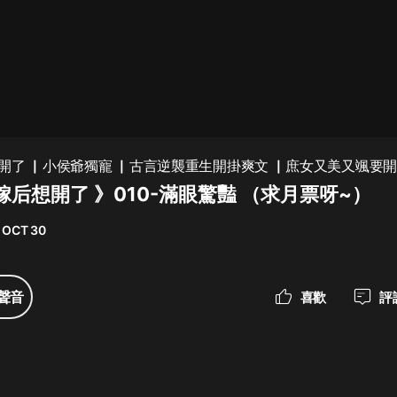
最佳女婿｜都市異能多人有聲劇｜一
種侃侃｜有聲小說
一種侃侃
米小圈上學記:一二三年級 | 暢銷出版
開了 ▏小侯爺獨寵 ▏古言逆襲重生開掛爽文 ▏庶女又美又颯要
物
后想開了 》010-滿眼驚豔 （求月票呀~）
米小圈
 OCT 30
破壞者聯盟篇1-4季·猴子警長科學探
案記|寶寶巴士
寶寶巴士
聲音
喜歡
評
大奉打更人丨頭陀淵領銜多人有聲
劇|暢聽全集|王鶴棣、田曦薇主演影
視劇原著|賣報小郎君
頭陀淵講故事
總有這樣的歌只想一個人聽