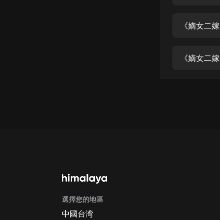
經典名著
人物傳記
《嫡女二嫁
電影
生活
《嫡女二嫁
英語
日語
課程
少兒教育
二次元
教育培訓
IT科技
選擇您的地區
汽車
中國台湾