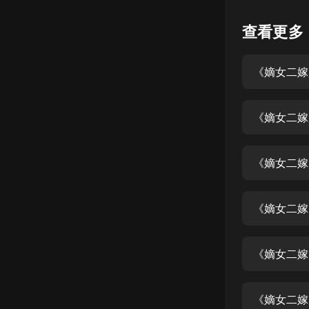
懸疑
查看更多
科幻
《嫡女二嫁后
好書精講
外語
《嫡女二嫁后
耽美
認知思維
《嫡女二嫁后
人文
音樂
《嫡女二嫁后
粵語
《嫡女二嫁
頭條
娛樂
《嫡女二嫁