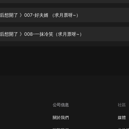
生命科學篇1-2·猴子警長科學探案記|
寶寶巴士科普
寶寶巴士
后想開了 》007-好夫婿 （求月票呀~）
【新民間劇場】我的老千江湖｜ 有聲
的紫襟｜ 魔幻千手
后想開了 》008-一抹冷笑（求月票呀~）
有聲的紫襟
《夜色鋼琴曲》
夜色鋼琴曲趙海洋
太荒吞天訣丨熱血玄幻丨紫襟領銜有
聲劇
有聲的紫襟
嫡女貴嫁 | 一刀蘇蘇團隊制作 | 古言
宮鬥重生爽文 多人有聲劇
公司信息
社區
一刀蘇蘇
中國大案紀實 | 每日一驚案！真實案
關於我們
媒體
件恐怖刑偵尚文
大舌頭尚文