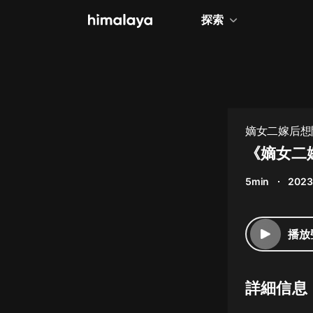
探索
全部
小說
個人成長
嫡女二嫁后想
相聲評書
《嫡女二嫁
兒童
5min
2023
歷史
情感治愈
播放
健康養生
商業財經
詳細信息
廣播劇