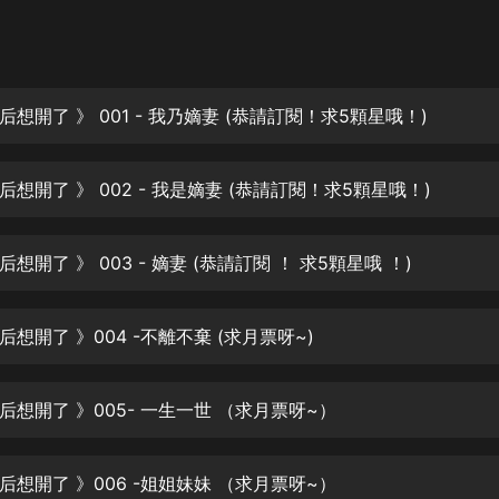
灰姑娘音樂
郭德綱於謙相聲全集
德雲社郭德綱相聲VIP
想開了 》 001 - 我乃嫡妻 (恭請訂閱！求5顆星哦！)
安全警長啦咘啦哆·假期篇|新篇章加
更|寶寶巴士故事
想開了 》 002 - 我是嫡妻 (恭請訂閱！求5顆星哦！)
寶寶巴士
凡人修仙傳|楊洋主演影視原著|薑廣
濤配音多播版本
想開了 》 003 - 嫡妻 (恭請訂閱 ！ 求5顆星哦 ！)
光合積木
想開了 》004 -不離不棄 (求月票呀~)
摸金天師【第一季】（紫襟演播）
有聲的紫襟
后想開了 》005- 一生一世 （求月票呀~）
無敵六皇子|爆笑穿越|無敵流皇子|安
燃領銜有聲小說
安燃
后想開了 》006 -姐姐妹妹 （求月票呀~）