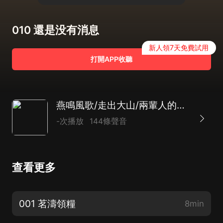
010 還是没有消息
新人領7天免費試用
打開APP收聽
燕鳴風歌/走出大山/兩輩人的思想衝突與改變/蛻變新生/鄉土社會/多人劇
-次播放
144條聲音
查看更多
001 茗濤領糧
8min