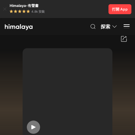
Himalaya-有聲書
打開 App
4.8k 安裝
探索