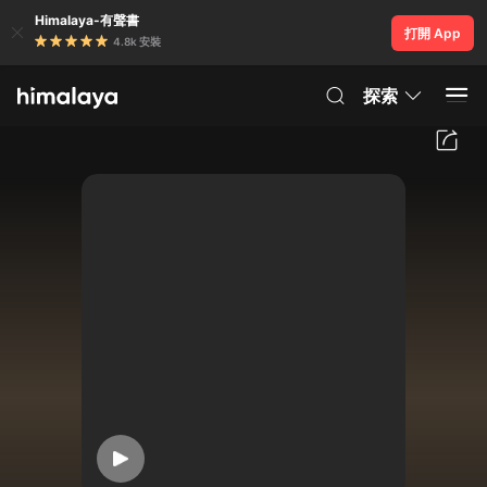
Himalaya-有聲書
打開 App
4.8k 安裝
探索