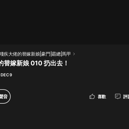
最佳女婿｜都市異能多人有聲劇｜一
種侃侃｜有聲小說
一種侃侃
米小圈上學記:一二三年級 | 暢銷出版
殘疾大佬的替嫁新娘|豪門|霸總|馬甲
物
替嫁新娘 010 扔出去！
米小圈
 DEC 9
破壞者聯盟篇1-4季·猴子警長科學探
案記|寶寶巴士
寶寶巴士
聲音
喜歡
評
大奉打更人丨頭陀淵領銜多人有聲
劇|暢聽全集|王鶴棣、田曦薇主演影
視劇原著|賣報小郎君
頭陀淵講故事
總有這樣的歌只想一個人聽