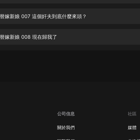
生命科學篇1-2·猴子警長科學探案記|
寶寶巴士科普
寶寶巴士
替嫁新娘 007 這個奸夫到底什麼來頭？
【新民間劇場】我的老千江湖｜ 有聲
的紫襟｜ 魔幻千手
替嫁新娘 008 現在歸我了
有聲的紫襟
《夜色鋼琴曲》
夜色鋼琴曲趙海洋
太荒吞天訣丨熱血玄幻丨紫襟領銜有
聲劇
有聲的紫襟
嫡女貴嫁 | 一刀蘇蘇團隊制作 | 古言
宮鬥重生爽文 多人有聲劇
公司信息
社區
一刀蘇蘇
中國大案紀實 | 每日一驚案！真實案
關於我們
媒體
件恐怖刑偵尚文
大舌頭尚文