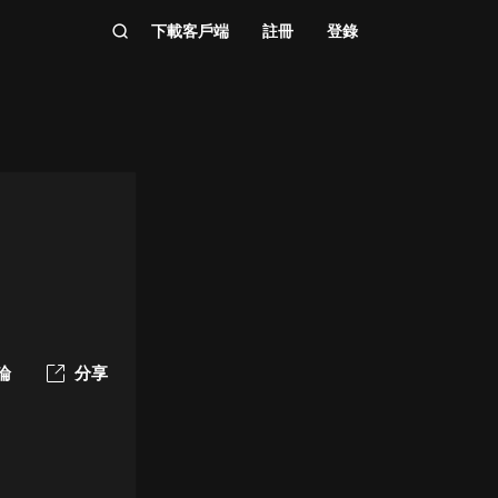
下載客戶端
註冊
登錄
論
分享