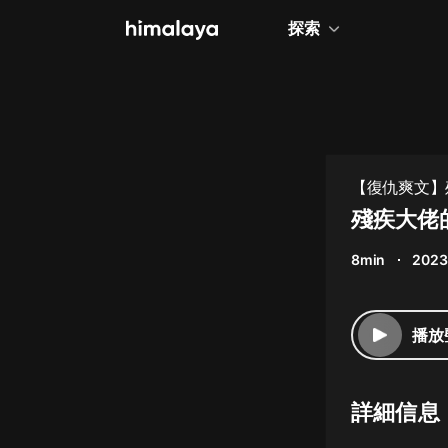
探索
全部
小說
個人成長
【復仇爽文】
相聲評書
殘疾大佬的
兒童
8min
2023
歷史
情感治愈
播放
健康養生
商業財經
詳細信息
廣播劇