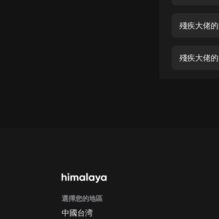
經典名著
人物傳記
殘疾大佬的
電影
生活
殘疾大佬的
英語
日語
課程
少兒教育
二次元
教育培訓
IT科技
選擇您的地區
汽車
中國台湾