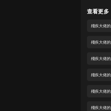
懸疑
查看更多
科幻
殘疾大佬的替
好書精講
外語
殘疾大佬的
耽美
認知思維
殘疾大佬的
人文
音樂
殘疾大佬的
粵語
殘疾大佬的
頭條
娛樂
殘疾大佬的