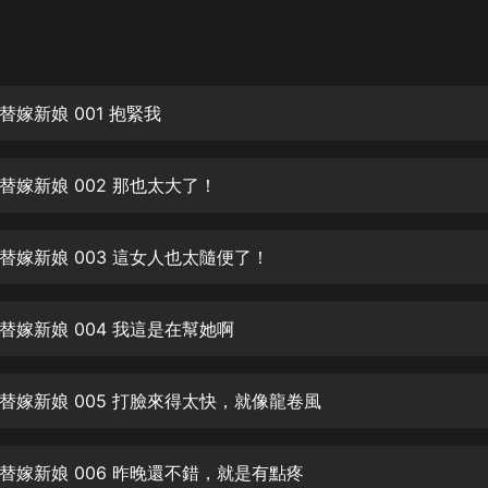
灰姑娘音樂
郭德綱於謙相聲全集
德雲社郭德綱相聲VIP
嫁新娘 001 抱緊我
安全警長啦咘啦哆·假期篇|新篇章加
更|寶寶巴士故事
替嫁新娘 002 那也太大了！
寶寶巴士
凡人修仙傳|楊洋主演影視原著|薑廣
濤配音多播版本
替嫁新娘 003 這女人也太隨便了！
光合積木
替嫁新娘 004 我這是在幫她啊
摸金天師【第一季】（紫襟演播）
有聲的紫襟
替嫁新娘 005 打臉來得太快，就像龍卷風
無敵六皇子|爆笑穿越|無敵流皇子|安
燃領銜有聲小說
安燃
替嫁新娘 006 昨晚還不錯，就是有點疼