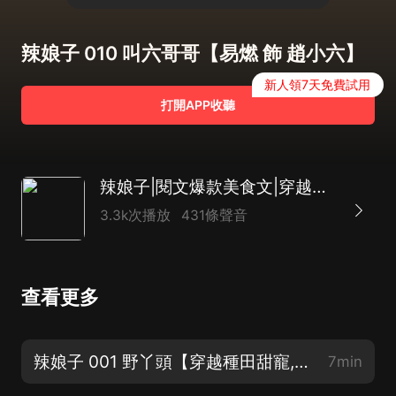
辣娘子 010 叫六哥哥【易燃 飾 趙小六】
新人領7天免費試用
打開APP收聽
辣娘子|閱文爆款美食文|穿越雙強|治愈甜寵
3.3k次播放
431條聲音
查看更多
辣娘子 001 野丫頭【穿越種田甜寵,歡迎訂閱】
7min