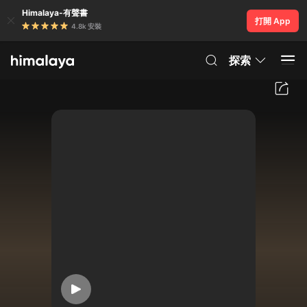
Himalaya-有聲書
打開 App
4.8k 安裝
探索