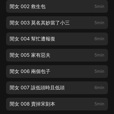
閒女 002 救生包
5min
閒女 003 莫名其妙當了小三
5min
閒女 004 幫忙遭報復
6min
閒女 005 家有惡夫
5min
閒女 006 兩個包子
5min
閒女 007 該低頭時且低頭
6min
閒女 008 賣掉宋刻本
5min