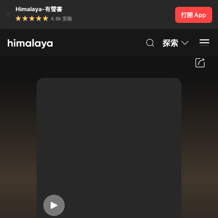
Himalaya-有聲書
打開 App
4.8k 安裝
探索