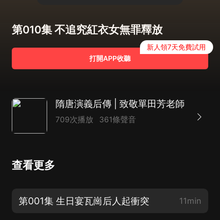
第010集 不追究紅衣女無罪釋放
新人領7天免費試用
打開APP收聽
隋唐演義后傳 | 致敬單田芳老師
709次播放
361條聲音
查看更多
第001集 生日宴瓦崗后人起衝突
11min