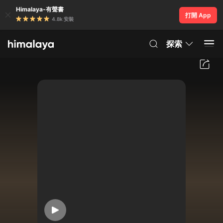
Himalaya-有聲書
打開 App
4.8k 安裝
探索