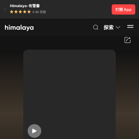
Himalaya-有聲書
打開 App
4.8k 安裝
探索