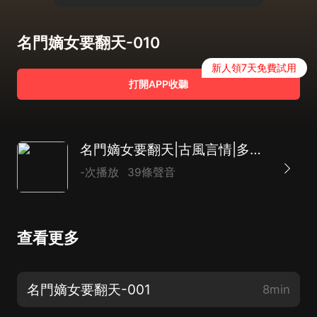
名門嫡女要翻天-010
新人領7天免費試用
打開APP收聽
名門嫡女要翻天|古風言情|多播|甜寵|反轉
-次播放
39條聲音
查看更多
名門嫡女要翻天-001
8min