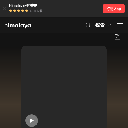
Himalaya-有聲書
打開 App
4.8k 安裝
探索