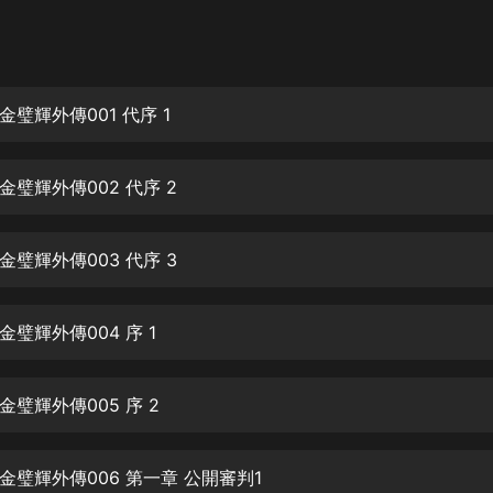
灰姑娘音樂
郭德綱於謙相聲全集
德雲社郭德綱相聲VIP
璧輝外傳001 代序 1
安全警長啦咘啦哆·假期篇|新篇章加
更|寶寶巴士故事
璧輝外傳002 代序 2
寶寶巴士
凡人修仙傳|楊洋主演影視原著|薑廣
濤配音多播版本
璧輝外傳003 代序 3
光合積木
璧輝外傳004 序 1
摸金天師【第一季】（紫襟演播）
有聲的紫襟
璧輝外傳005 序 2
無敵六皇子|爆笑穿越|無敵流皇子|安
燃領銜有聲小說
安燃
金璧輝外傳006 第一章 公開審判1