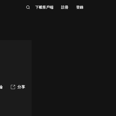
下載客戶端
註冊
登錄
論
分享