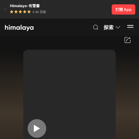
Himalaya-有聲書
打開 App
4.8k 安裝
探索