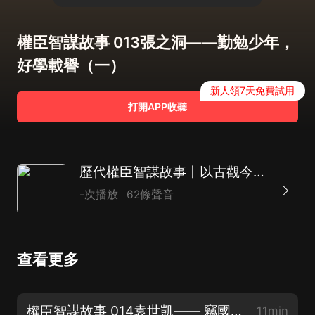
權臣智謀故事 013張之洞——勤勉少年，
好學載譽（一）
新人領7天免費試用
打開APP收聽
歷代權臣智謀故事丨以古觀今啟示人生丨宇文化及袁世凱
-次播放
62條聲音
查看更多
權臣智謀故事 014袁世凱—— 竊國大盜，逼清退位（四）大結局
11min