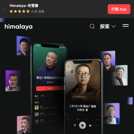
Himalaya-有聲書
打開 App
4.8k 安裝
探索