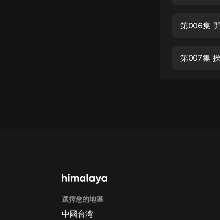
經典名著
人物傳記
第006集 
電影
生活
第007集
英語
日語
課程
少兒教育
二次元
教育培訓
IT科技
選擇您的地區
汽車
中國台湾