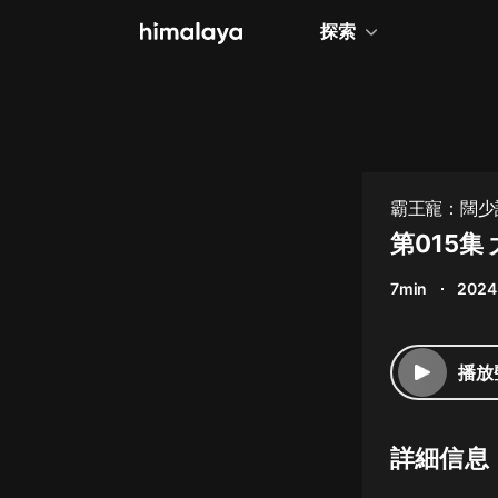
探索
全部
小說
個人成長
霸王寵：闊少
相聲評書
第015集
兒童
7min
2024
歷史
情感治愈
播放
健康養生
商業財經
詳細信息
廣播劇