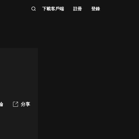
下載客戶端
註冊
登錄
論
分享