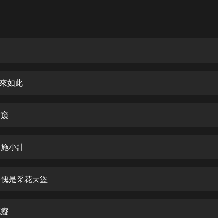
灰姑娘音樂
郭德綱於謙相聲全集
德雲社郭德綱相聲VIP
安全警長啦咘啦哆·假期篇|新篇章加
更|寶寶巴士故事
緣來如此
寶寶巴士
凡人修仙傳|楊洋主演影視原著|薑廣
濤配音多播版本
偷窺
光合積木
略施小計
摸金天師【第一季】（紫襟演播）
有聲的紫襟
 不愧是采花大盜
無敵六皇子|爆笑穿越|無敵流皇子|安
燃領銜有聲小說
安燃
花癡