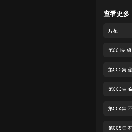
懸疑
查看更多
科幻
片花
好書精講
外語
第001集 
耽美
認知思維
第002集 
人文
音樂
第003集 
粵語
第004集
頭條
娛樂
第005集 