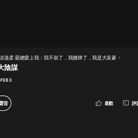
最佳女婿｜都市異能多人有聲劇｜一
種侃侃｜有聲小說
一種侃侃
米小圈上學記:一二三年級 | 暢銷出版
請溫柔 霸總愛上我：我不裝了，我攤牌了，我是大富豪
物
 大陰謀
米小圈
 FEB 3
破壞者聯盟篇1-4季·猴子警長科學探
案記|寶寶巴士
寶寶巴士
聲音
喜歡
評
大奉打更人丨頭陀淵領銜多人有聲
劇|暢聽全集|王鶴棣、田曦薇主演影
視劇原著|賣報小郎君
頭陀淵講故事
總有這樣的歌只想一個人聽