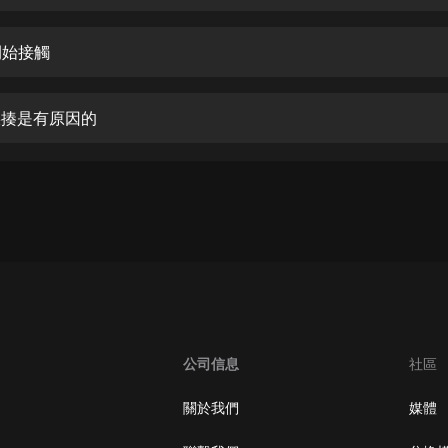
生命科學篇1-2·猴子警長科學探案記|
寶寶巴士科普
寶寶巴士
開始接觸
【新民間劇場】我的老千江湖｜ 有聲
的紫襟｜ 魔幻千手
 挨揍是有原因的
有聲的紫襟
《夜色鋼琴曲》
夜色鋼琴曲趙海洋
太荒吞天訣丨熱血玄幻丨紫襟領銜有
聲劇
有聲的紫襟
嫡女貴嫁 | 一刀蘇蘇團隊制作 | 古言
宮鬥重生爽文 多人有聲劇
公司信息
社區
一刀蘇蘇
中國大案紀實 | 每日一驚案！真實案
關於我們
媒體
件恐怖刑偵尚文
大舌頭尚文