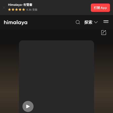
Himalaya-有聲書
打開 App
4.8k 安裝
探索