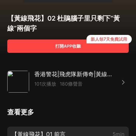
【黃線飛花】02 杜鵑腦子里只剩下“黃
線”兩個字
新人領7天免費試用
打開APP收聽
香港警花|飛虎隊新傳奇|黃線飛花|高明力作多播小說
101次播放
180條聲音
查看更多
【黃線飛花】01 前言
5min