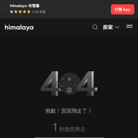
Himalaya-有聲書
打開 App
4.8k 安裝
探索
抱歉！頁面飛走了！
1
秒後您將去