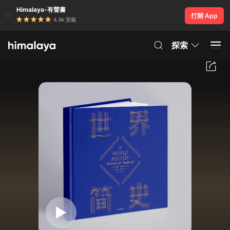
Himalaya-有聲書
打開 App
4.8k 安裝
探索