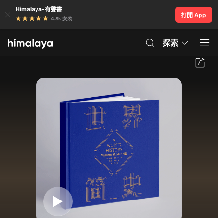
Himalaya-有聲書
打開 App
4.8k 安裝
探索