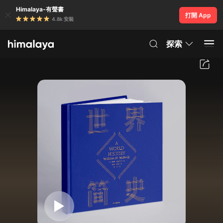
Himalaya-有聲書
打開 App
4.8k 安裝
探索