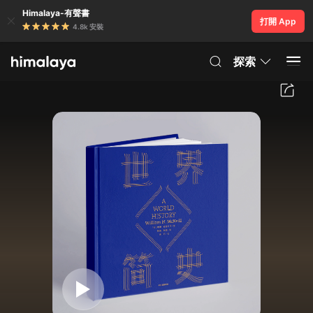
Himalaya-有聲書
打開 App
4.8k 安裝
探索