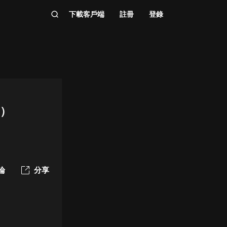
下載客戶端
註冊
登錄
2）
論
分享