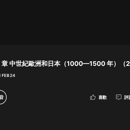
最佳女婿｜都市異能多人有聲劇｜一
種侃侃｜有聲小說
一種侃侃
米小圈上學記:一二三年級 | 暢銷出版
物
16 章 中世紀歐洲和日本（1000—1500 年）（
米小圈
 FEB 24
破壞者聯盟篇1-4季·猴子警長科學探
案記|寶寶巴士
寶寶巴士
音
喜歡
評
大奉打更人丨頭陀淵領銜多人有聲
劇|暢聽全集|王鶴棣、田曦薇主演影
視劇原著|賣報小郎君
頭陀淵講故事
總有這樣的歌只想一個人聽