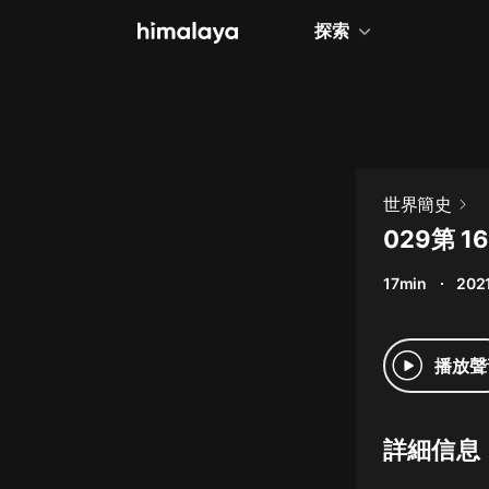
探索
全部
小說
個人成長
世界簡史
相聲評書
029第 
兒童
17min
2021
歷史
情感治愈
播放聲
健康養生
商業財經
詳細信息
廣播劇