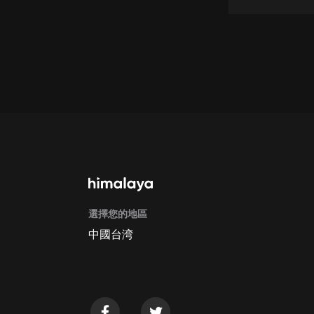
懸疑
科幻
好書精講
外語
耽美
認知思維
人文
音樂
選擇您的地區
中國台湾
粵語
頭條
娛樂