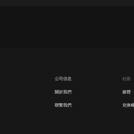
灰姑娘音樂
郭德綱於謙相聲全集
德雲社郭德綱相聲VIP
安全警長啦咘啦哆·假期篇|新篇章加
更|寶寶巴士故事
寶寶巴士
凡人修仙傳|楊洋主演影視原著|薑廣
濤配音多播版本
光合積木
公司信息
社區
摸金天師【第一季】（紫襟演播）
關於我們
媒體
有聲的紫襟
聯繫我們
兌換
無敵六皇子|爆笑穿越|無敵流皇子|安
燃領銜有聲小說
安燃