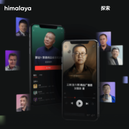
Himalaya-有聲書
打開 App
4.8k 安裝
探索