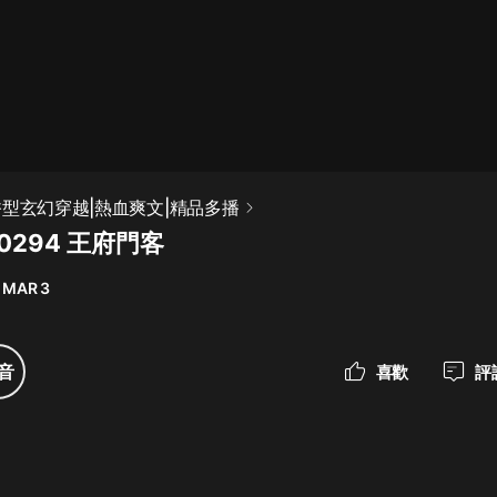
最佳女婿｜都市異能多人有聲劇｜一
種侃侃｜有聲小說
一種侃侃
米小圈上學記:一二三年級 | 暢銷出版
香型玄幻穿越|熱血爽文|精品多播
物
0294 王府門客
米小圈
 MAR 3
破壞者聯盟篇1-4季·猴子警長科學探
案記|寶寶巴士
寶寶巴士
音
喜歡
評
大奉打更人丨頭陀淵領銜多人有聲
劇|暢聽全集|王鶴棣、田曦薇主演影
視劇原著|賣報小郎君
頭陀淵講故事
總有這樣的歌只想一個人聽