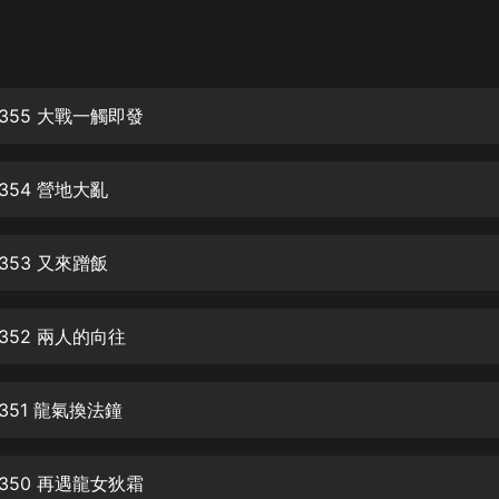
灰姑娘音樂
郭德綱於謙相聲全集
德雲社郭德綱相聲VIP
355 大戰一觸即發
安全警長啦咘啦哆·假期篇|新篇章加
更|寶寶巴士故事
354 營地大亂
寶寶巴士
凡人修仙傳|楊洋主演影視原著|薑廣
濤配音多播版本
353 又來蹭飯
光合積木
352 兩人的向往
摸金天師【第一季】（紫襟演播）
有聲的紫襟
351 龍氣換法鐘
無敵六皇子|爆笑穿越|無敵流皇子|安
燃領銜有聲小說
安燃
350 再遇龍女狄霜