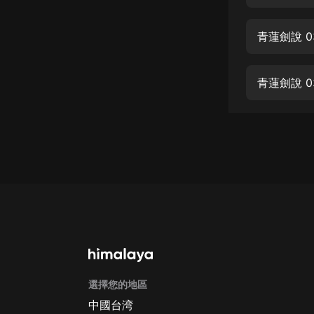
經典名著
人物傳記
青蓮劍說 0
電影
生活
青蓮劍說 0
英語
日語
課程
少兒教育
二次元
教育培訓
IT科技
選擇您的地區
汽車
中國台湾