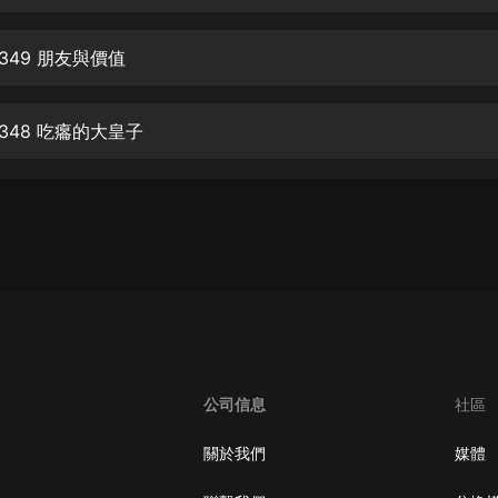
生命科學篇1-2·猴子警長科學探案記|
寶寶巴士科普
寶寶巴士
349 朋友與價值
【新民間劇場】我的老千江湖｜ 有聲
的紫襟｜ 魔幻千手
348 吃癟的大皇子
有聲的紫襟
《夜色鋼琴曲》
夜色鋼琴曲趙海洋
太荒吞天訣丨熱血玄幻丨紫襟領銜有
聲劇
有聲的紫襟
嫡女貴嫁 | 一刀蘇蘇團隊制作 | 古言
宮鬥重生爽文 多人有聲劇
公司信息
社區
一刀蘇蘇
中國大案紀實 | 每日一驚案！真實案
關於我們
媒體
件恐怖刑偵尚文
大舌頭尚文