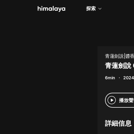
探索
全部
小說
個人成長
青蓮劍說|醬
相聲評書
青蓮劍說 
兒童
6min
2024
歷史
情感治愈
播放聲
健康養生
商業財經
詳細信息
廣播劇