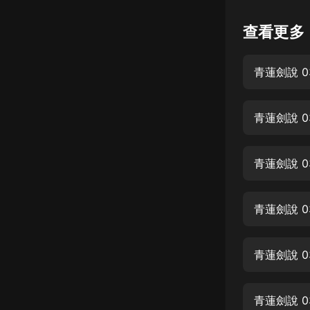
懸疑
查看更多
科幻
青蓮劍說 0
好書精講
外語
青蓮劍說 0
耽美
認知思維
青蓮劍說 0
人文
音樂
青蓮劍說 0
粵語
青蓮劍說 0
頭條
娛樂
青蓮劍說 0