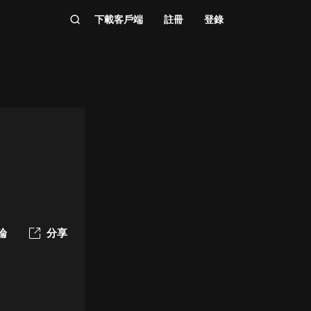
下載客戶端
註冊
登錄
論
分享