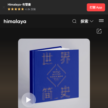
Himalaya-有聲書
打開 App
4.8k 安裝
探索