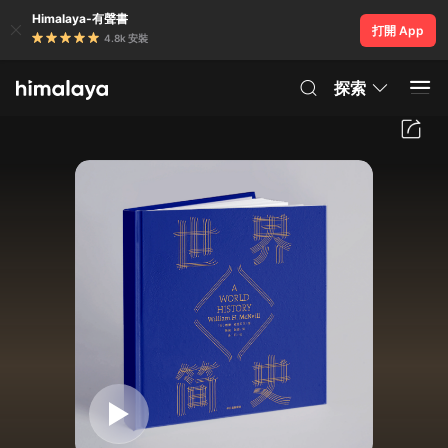
Himalaya-有聲書
打開 App
4.8k 安裝
探索