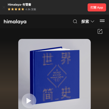
Himalaya-有聲書
打開 App
4.8k 安裝
探索