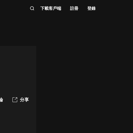
下載客戶端
註冊
登錄
論
分享