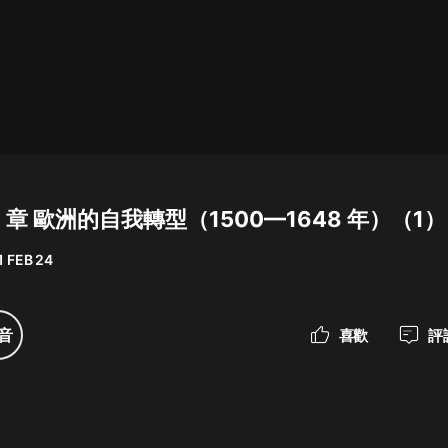
最佳女婿｜都市異能多人有聲劇｜一
種侃侃｜有聲小說
一種侃侃
米小圈上學記:一二三年級 | 暢銷出版
物
19 章 歐洲的自我轉型（1500—1648 年）（1）
米小圈
1 FEB 24
破壞者聯盟篇1-4季·猴子警長科學探
案記|寶寶巴士
寶寶巴士
音
喜歡
評
大奉打更人丨頭陀淵領銜多人有聲
劇|暢聽全集|王鶴棣、田曦薇主演影
視劇原著|賣報小郎君
頭陀淵講故事
總有這樣的歌只想一個人聽