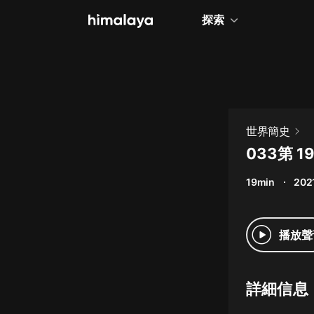
探索
全部
小說
個人成長
世界簡史
相聲評書
033第 
兒童
19min
202
歷史
情感治愈
播放聲
健康養生
商業財經
詳細信息
廣播劇