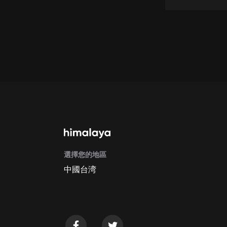
懸疑
科幻
好書精講
外語
耽美
認知思維
人文
音樂
選擇您的地區
中國台湾
粵語
頭條
娛樂