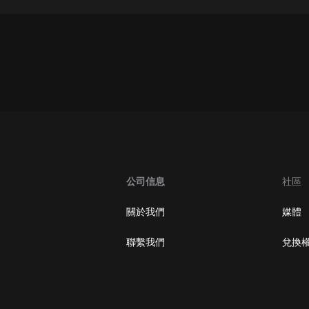
灰姑娘音樂
郭德綱於謙相聲全集
德雲社郭德綱相聲VIP
安全警長啦咘啦哆·假期篇|新篇章加
更|寶寶巴士故事
寶寶巴士
凡人修仙傳|楊洋主演影視原著|薑廣
濤配音多播版本
光合積木
公司信息
社區
摸金天師【第一季】（紫襟演播）
關於我們
媒體
有聲的紫襟
聯繫我們
兌換
無敵六皇子|爆笑穿越|無敵流皇子|安
燃領銜有聲小說
安燃