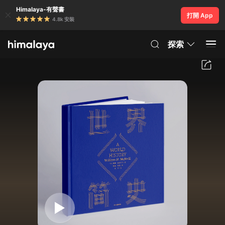
Himalaya-有聲書
打開 App
4.8k 安裝
探索