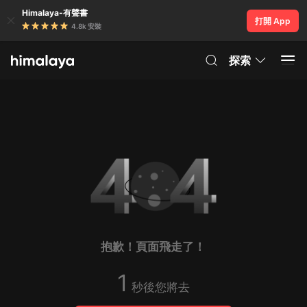
Himalaya-有聲書
打開 App
4.8k 安裝
探索
抱歉！頁面飛走了！
1
秒後您將去