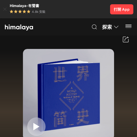
Himalaya-有聲書
打開 App
4.8k 安裝
探索