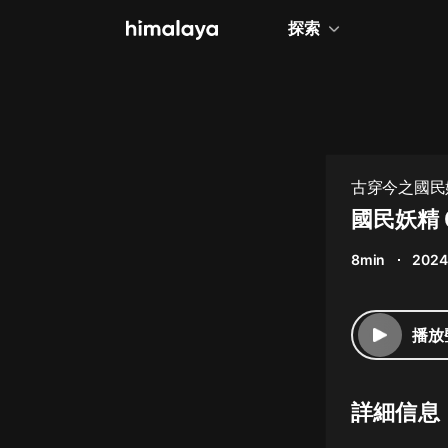
探索
全部
小說
個人成長
古穿今之國民
相聲評書
國民妖精 
兒童
8min
2024
歷史
情感治愈
播放
健康養生
商業財經
詳細信息
廣播劇