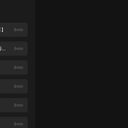
享】
8min
國民妖精 002 輕微自閉的小可憐？【參與聽書福利，更多月卡、現金紅包等你來領~】
9min
8min
8min
8min
8min