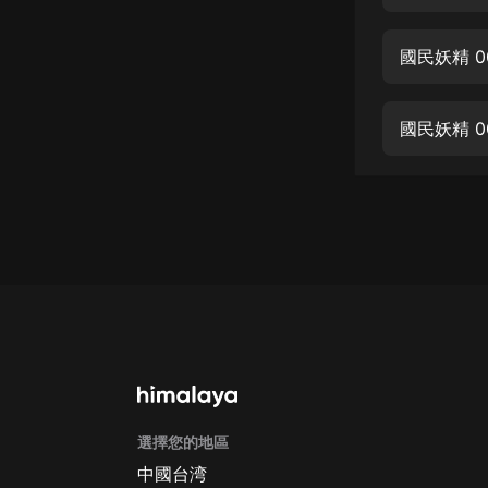
經典名著
人物傳記
國民妖精 0
電影
生活
國民妖精 0
英語
日語
課程
少兒教育
二次元
教育培訓
IT科技
選擇您的地區
汽車
中國台湾