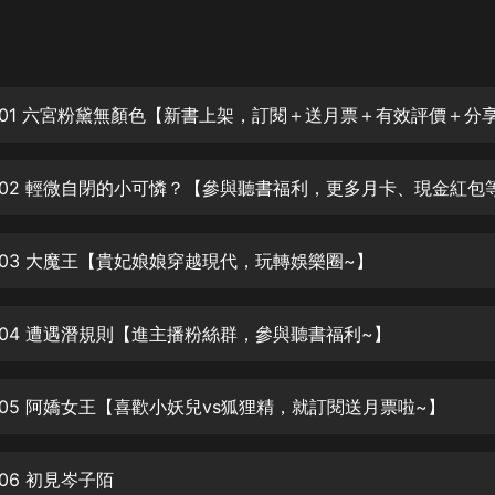
灰姑娘音樂
郭德綱於謙相聲全集
德雲社郭德綱相聲VIP
001 六宮粉黛無顏色【新書上架，訂閱＋送月票＋有效評價＋分
安全警長啦咘啦哆·假期篇|新篇章加
更|寶寶巴士故事
寶寶巴士
凡人修仙傳|楊洋主演影視原著|薑廣
濤配音多播版本
003 大魔王【貴妃娘娘穿越現代，玩轉娛樂圈~】
光合積木
004 遭遇潛規則【進主播粉絲群，參與聽書福利~】
摸金天師【第一季】（紫襟演播）
有聲的紫襟
005 阿嬌女王【喜歡小妖兒vs狐狸精，就訂閱送月票啦~】
無敵六皇子|爆笑穿越|無敵流皇子|安
燃領銜有聲小說
安燃
06 初見岑子陌