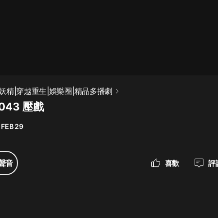
最佳女婿｜都市異能多人有聲劇｜一
種侃侃｜有聲小說
一種侃侃
米小圈上學記:一二三年級 | 暢銷出版
妖精|穿越重生|娛樂圈|精品多播劇
物
043 壓戲
米小圈
 FEB 29
破壞者聯盟篇1-4季·猴子警長科學探
案記|寶寶巴士
寶寶巴士
聲音
喜歡
評
大奉打更人丨頭陀淵領銜多人有聲
劇|暢聽全集|王鶴棣、田曦薇主演影
視劇原著|賣報小郎君
頭陀淵講故事
總有這樣的歌只想一個人聽