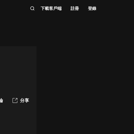
下載客戶端
註冊
登錄
論
分享