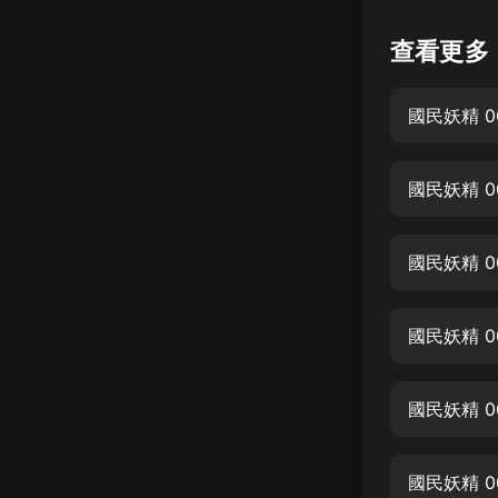
懸疑
查看更多
科幻
國民妖精 
好書精講
外語
耽美
認知思維
國民妖精 
人文
音樂
國民妖精 
粵語
國民妖精 
頭條
娛樂
國民妖精 0