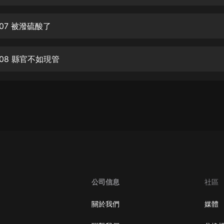
生命科學篇1-2·猴子警長科學探案記|
寶寶巴士科普
寶寶巴士
07 被潑硫酸了
【新民間劇場】我的老千江湖｜ 有聲
的紫襟｜ 魔幻千手
08 縣官不如現管
有聲的紫襟
《夜色鋼琴曲》
夜色鋼琴曲趙海洋
太荒吞天訣丨熱血玄幻丨紫襟領銜有
聲劇
有聲的紫襟
嫡女貴嫁 | 一刀蘇蘇團隊制作 | 古言
宮鬥重生爽文 多人有聲劇
公司信息
社區
一刀蘇蘇
中國大案紀實 | 每日一驚案！真實案
關於我們
媒體
件恐怖刑偵尚文
大舌頭尚文