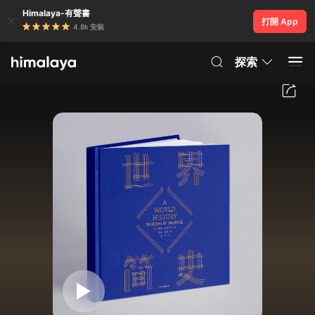
Himalaya-有聲書
打開 App
4.8k 安裝
探索