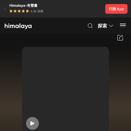
Himalaya-有聲書
打開 App
4.8k 安裝
探索