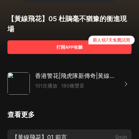
【黃線飛花】05 杜鵑毫不猶豫的衝進現
場
新人領7天免費試用
打開APP收聽
香港警花|飛虎隊新傳奇|黃線飛花|高明力作多播小說
101次播放
180條聲音
查看更多
【黃線飛花】01 前言
5min