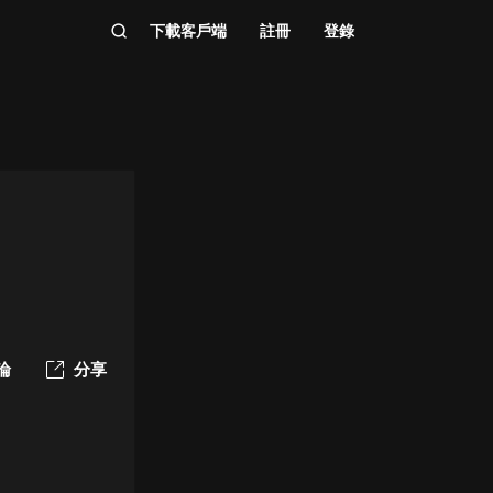
下載客戶端
註冊
登錄
論
分享