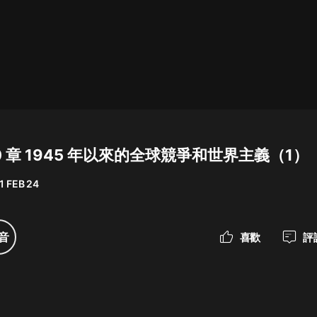
最佳女婿｜都市異能多人有聲劇｜一
種侃侃｜有聲小說
一種侃侃
米小圈上學記:一二三年級 | 暢銷出版
物
30 章 1945 年以來的全球競爭和世界主義（1）
米小圈
1 FEB 24
破壞者聯盟篇1-4季·猴子警長科學探
案記|寶寶巴士
寶寶巴士
音
喜歡
評
大奉打更人丨頭陀淵領銜多人有聲
劇|暢聽全集|王鶴棣、田曦薇主演影
視劇原著|賣報小郎君
頭陀淵講故事
總有這樣的歌只想一個人聽