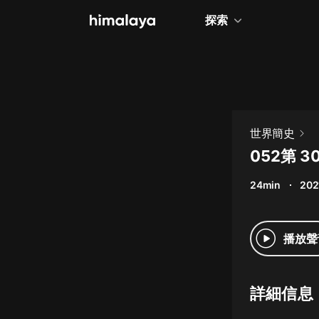
探索
全部
小說
個人成長
世界簡史
相聲評書
052第 
兒童
24min
202
歷史
情感治愈
播放聲
健康養生
商業財經
詳細信息
廣播劇