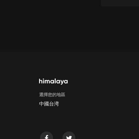
懸疑
科幻
好書精講
外語
耽美
認知思維
人文
音樂
選擇您的地區
中國台湾
粵語
頭條
娛樂