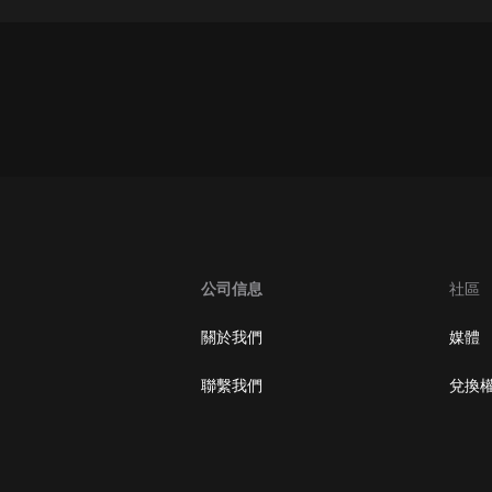
灰姑娘音樂
郭德綱於謙相聲全集
德雲社郭德綱相聲VIP
安全警長啦咘啦哆·假期篇|新篇章加
更|寶寶巴士故事
寶寶巴士
凡人修仙傳|楊洋主演影視原著|薑廣
濤配音多播版本
光合積木
公司信息
社區
摸金天師【第一季】（紫襟演播）
關於我們
媒體
有聲的紫襟
聯繫我們
兌換
無敵六皇子|爆笑穿越|無敵流皇子|安
燃領銜有聲小說
安燃