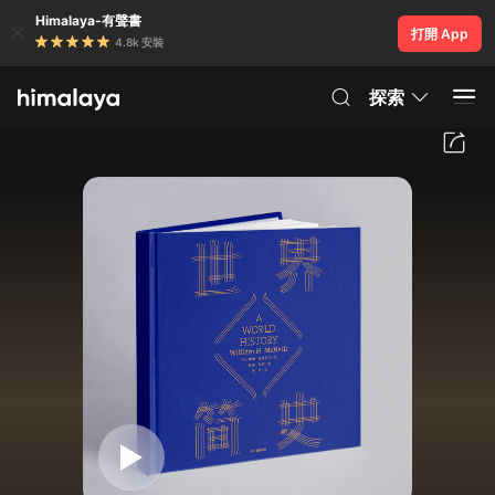
Himalaya-有聲書
打開 App
4.8k 安裝
探索