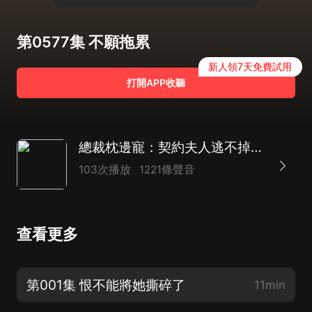
第0577集 不願拖累
新人領7天免費試用
打開APP收聽
總裁枕邊寵：契約夫人逃不掉|豪門總裁|契約|先婚后愛|福寶萌星
103次播放
1221條聲音
查看更多
第001集 恨不能將她撕碎了
11min