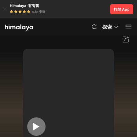
Himalaya-有聲書
打開 App
4.8k 安裝
探索