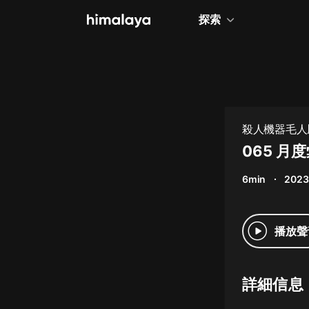
探索
全部
小說
個人成長
殺人機器毛人
相聲評書
065 月
兒童
6min
2023
歷史
情感治愈
播放聲
健康養生
商業財經
詳細信息
廣播劇