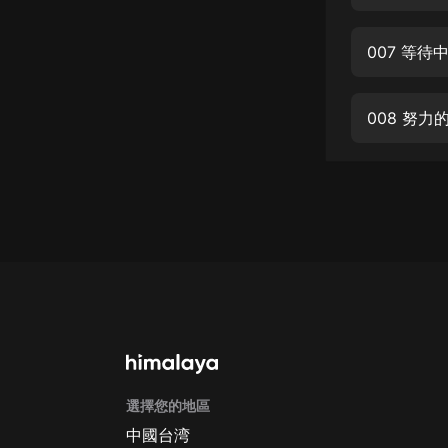
經典名著
人物傳記
007 等待
電影
生活
008 努力
英語
日語
課程
少兒教育
二次元
教育培訓
IT科技
選擇您的地區
汽車
中國台湾