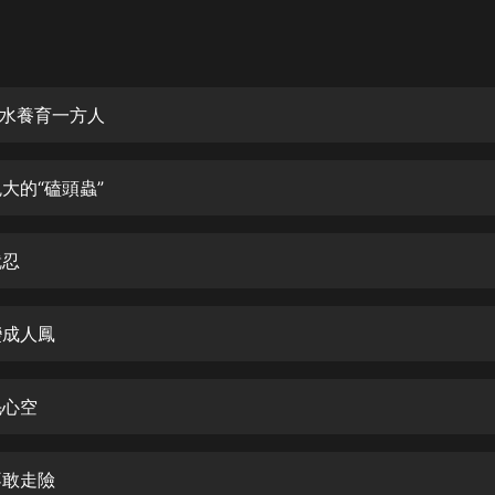
灰姑娘音樂
郭德綱於謙相聲全集
德雲社郭德綱相聲VIP
方山水養育一方人
安全警長啦咘啦哆·假期篇|新篇章加
更|寶寶巴士故事
鬼大的“磕頭蟲”
寶寶巴士
凡人修仙傳|楊洋主演影視原著|薑廣
濤配音多播版本
就忍
光合積木
變成人鳳
摸金天師【第一季】（紫襟演播）
有聲的紫襟
毛心空
無敵六皇子|爆笑穿越|無敵流皇子|安
燃領銜有聲小說
安燃
不敢走險