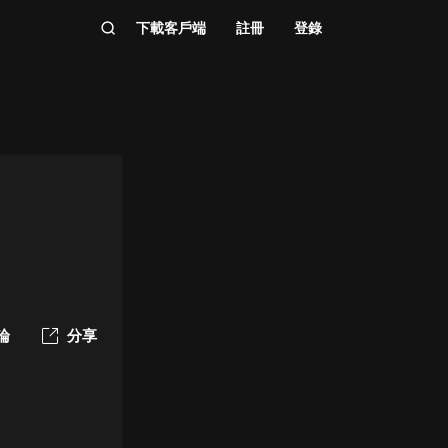
下載客戶端
註冊
登錄
論
分享