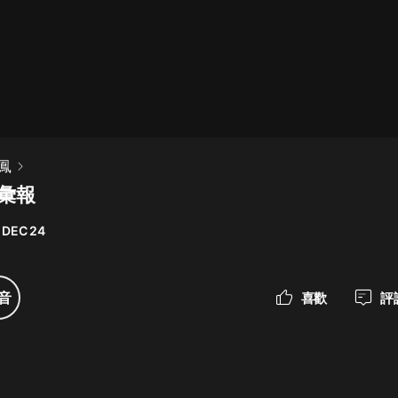
最佳女婿｜都市異能多人有聲劇｜一
種侃侃｜有聲小說
一種侃侃
米小圈上學記:一二三年級 | 暢銷出版
鳳
物
度彙報
米小圈
 DEC 24
破壞者聯盟篇1-4季·猴子警長科學探
案記|寶寶巴士
寶寶巴士
音
喜歡
評
大奉打更人丨頭陀淵領銜多人有聲
劇|暢聽全集|王鶴棣、田曦薇主演影
視劇原著|賣報小郎君
頭陀淵講故事
總有這樣的歌只想一個人聽