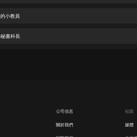
生命科學篇1-2·猴子警長科學探案記|
寶寶巴士科普
寶寶巴士
中的小教員
【新民間劇場】我的老千江湖｜ 有聲
的紫襟｜ 魔幻千手
的秘書科長
有聲的紫襟
《夜色鋼琴曲》
夜色鋼琴曲趙海洋
太荒吞天訣丨熱血玄幻丨紫襟領銜有
聲劇
有聲的紫襟
嫡女貴嫁 | 一刀蘇蘇團隊制作 | 古言
宮鬥重生爽文 多人有聲劇
公司信息
社區
一刀蘇蘇
中國大案紀實 | 每日一驚案！真實案
關於我們
媒體
件恐怖刑偵尚文
大舌頭尚文