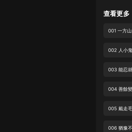
懸疑
查看更多
科幻
001 一
好書精講
外語
002 人小
耽美
認知思維
003 能忍
人文
音樂
004 善餘
粵語
005 戴走
頭條
娛樂
006 猶豫