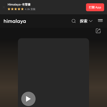
Himalaya-有聲書
打開 App
4.8k 安裝
探索