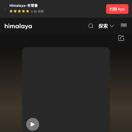
Himalaya-有聲書
打開 App
4.8k 安裝
探索