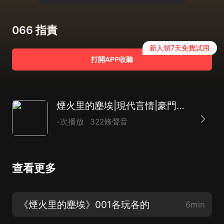
066 指責
新人領7天免費試用
打開APP收聽
煙火里的塵埃|現代言情|豪門總裁多播
-次播放
322條聲音
查看更多
《煙火里的塵埃》001各玩各的
6min