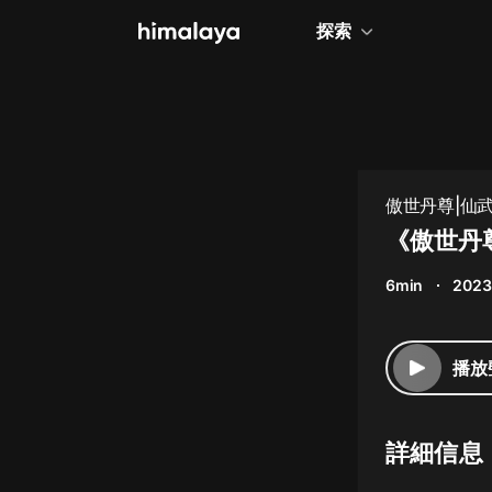
探索
全部
小說
個人成長
傲世丹尊|仙武
相聲評書
《傲世丹尊
兒童
6min
2023
歷史
情感治愈
播放
健康養生
商業財經
詳細信息
廣播劇