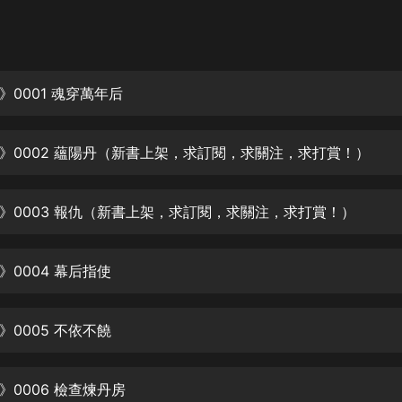
灰姑娘音樂
郭德綱於謙相聲全集
德雲社郭德綱相聲VIP
》0001 魂穿萬年后
安全警長啦咘啦哆·假期篇|新篇章加
更|寶寶巴士故事
》0002 蘊陽丹（新書上架，求訂閱，求關注，求打賞！）
寶寶巴士
凡人修仙傳|楊洋主演影視原著|薑廣
濤配音多播版本
》0003 報仇（新書上架，求訂閱，求關注，求打賞！）
光合積木
》0004 幕后指使
摸金天師【第一季】（紫襟演播）
有聲的紫襟
》0005 不依不饒
無敵六皇子|爆笑穿越|無敵流皇子|安
燃領銜有聲小說
安燃
》0006 檢查煉丹房