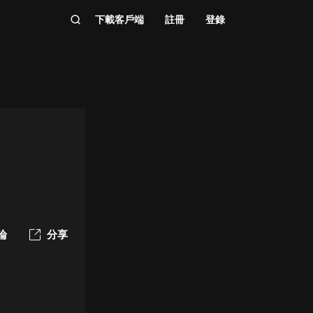
下載客戶端
註冊
登錄
論
分享