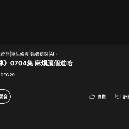
最佳女婿｜都市異能多人有聲劇｜一
種侃侃｜有聲小說
一種侃侃
米小圈上學記:一二三年級 | 暢銷出版
帝尊|重生修真|強者逆襲|Ai
物
》0704集 麻煩讓個道哈
米小圈
 DEC 29
破壞者聯盟篇1-4季·猴子警長科學探
案記|寶寶巴士
寶寶巴士
聲音
喜歡
評
大奉打更人丨頭陀淵領銜多人有聲
劇|暢聽全集|王鶴棣、田曦薇主演影
視劇原著|賣報小郎君
頭陀淵講故事
總有這樣的歌只想一個人聽