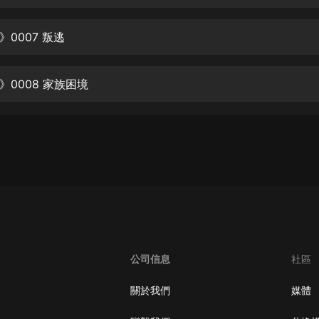
生命科學篇1-2·猴子警長科學探案記|
寶寶巴士科普
寶寶巴士
0007 叛逃
【新民間劇場】我的老千江湖｜ 有聲
的紫襟｜ 魔幻千手
》0008 家族困境
有聲的紫襟
《夜色鋼琴曲》
夜色鋼琴曲趙海洋
太荒吞天訣丨熱血玄幻丨紫襟領銜有
聲劇
有聲的紫襟
嫡女貴嫁 | 一刀蘇蘇團隊制作 | 古言
宮鬥重生爽文 多人有聲劇
公司信息
社區
一刀蘇蘇
中國大案紀實 | 每日一驚案！真實案
關於我們
媒體
件恐怖刑偵尚文
大舌頭尚文