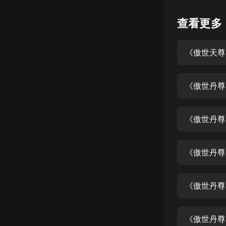
懸疑
查看更多
科幻
《傲世天尊
好書精講
外語
《傲世丹尊
耽美
認知思維
《傲世丹尊
人文
音樂
《傲世丹尊
粵語
《傲世丹尊
頭條
娛樂
《傲世丹尊