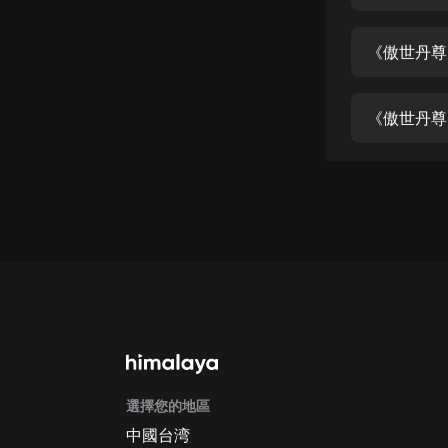
經典名著
人物傳記
《傲世丹尊》
電影
生活
《傲世丹尊
英語
日語
課程
少兒教育
二次元
教育培訓
IT科技
選擇您的地區
汽車
中國台湾