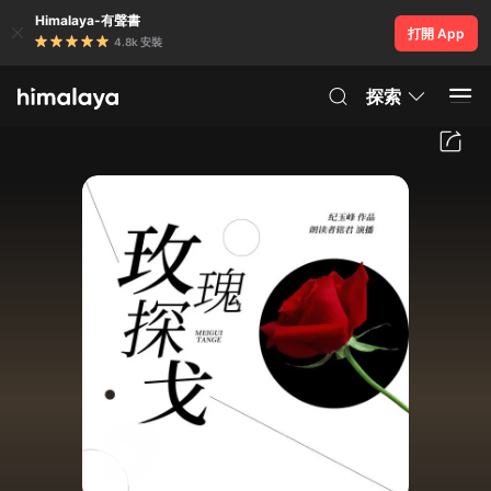
Himalaya-有聲書
打開 App
4.8k 安裝
探索