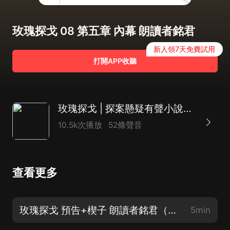
玫瑰探戈 08 第五章 內幕 朗讀者銘君
新人領7天免費試用
打開APP收聽
玫瑰探戈 | 探案懸疑有聲小說，紀玉峰作品
10.5k次播放
52條聲音
查看更多
玫瑰探戈 預告+楔子 朗讀者銘君（新書，巨好！求訂閱！）
5min