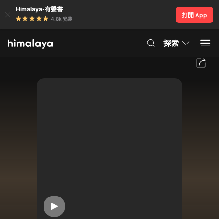
Himalaya-有聲書
打開 App
4.8k 安裝
探索