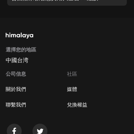
選擇您的地區
中國台湾
公司信息
社區
關於我們
媒體
聯繫我們
兌換權益