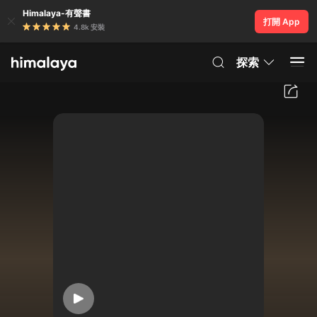
Himalaya-有聲書
打開 App
4.8k 安裝
探索