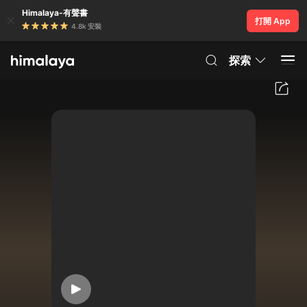
Himalaya-有聲書
打開 App
4.8k 安裝
探索