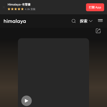
Himalaya-有聲書
打開 App
4.8k 安裝
探索