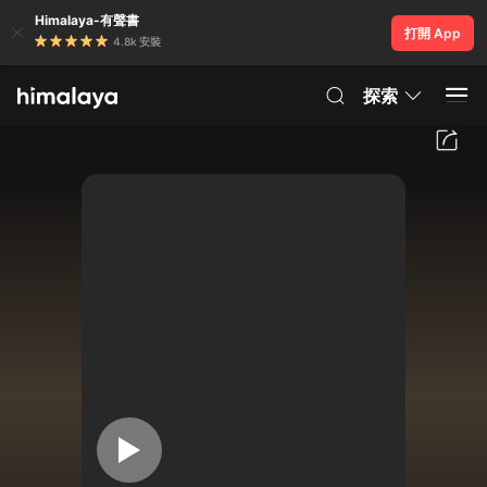
Himalaya-有聲書
打開 App
4.8k 安裝
探索