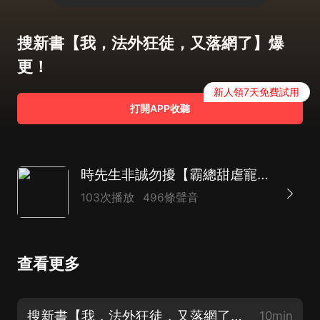
搜新書【我，法外狂徒，又落網了】爆
更！
新人領7天免費試用
打開APP收聽
時先生非誠勿擾【霸總甜虐寵】+先婚后愛+豪門聯姻+都市言情+聲控福利+多播劇
103次播放
496條聲音
查看更多
搜新書【我，法外狂徒，又落網了】爆更！
10min