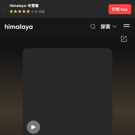
Himalaya-有聲書
打開 App
4.8k 安裝
探索