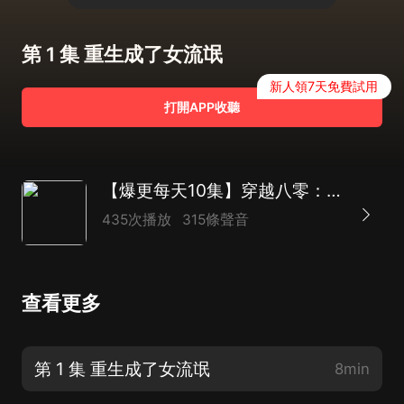
第 1 集 重生成了女流氓
新人領7天免費試用
打開APP收聽
【爆更每天10集】穿越八零：女流氓不好惹 |年代|女強 |致富|甜寵
435次播放
315條聲音
查看更多
第 1 集 重生成了女流氓
8min