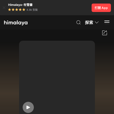
Himalaya-有聲書
打開 App
4.8k 安裝
探索