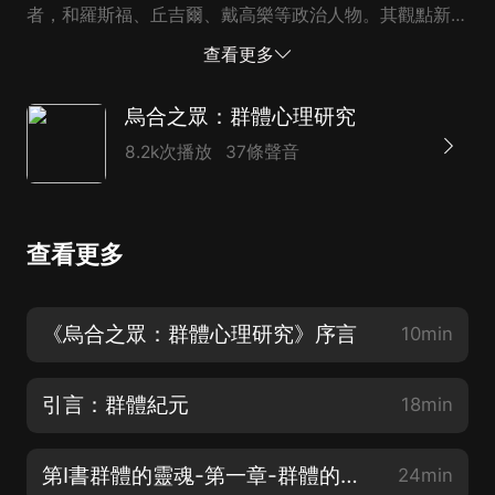
者，和羅斯福、丘吉爾、戴高樂等政治人物。其觀點新
穎，語言生動，是群體行為的研究者不可不讀的佳作。
查看更多
烏合之眾：群體心理研究
8.2k次播放
37條聲音
查看更多
《烏合之眾：群體心理研究》序言
10min
引言：群體紀元
18min
第Ⅰ書群體的靈魂-第一章-群體的普遍化特征及群體心智歸統合一的心理學法則
24min