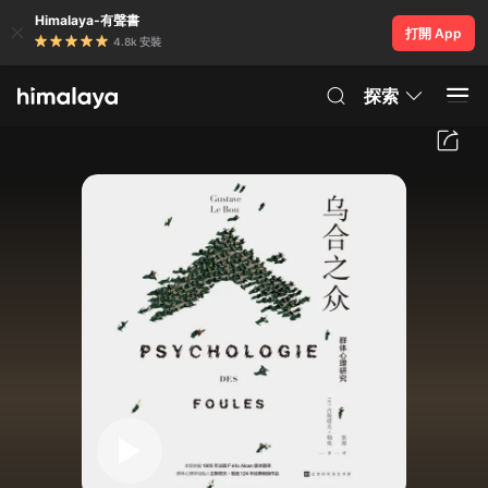
Himalaya-有聲書
打開 App
4.8k 安裝
探索