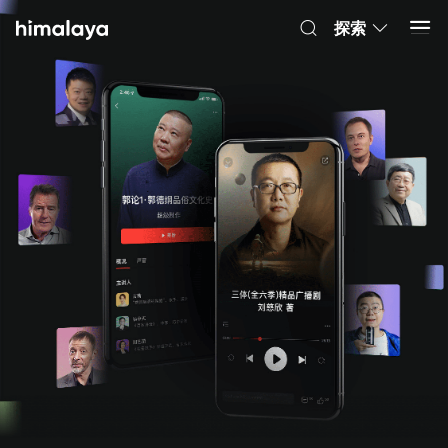
Himalaya-有聲書
打開 App
4.8k 安裝
探索